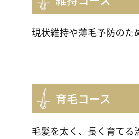
現状維持や薄毛予防のた
育毛コース
毛髪を太く、⻑く育てる