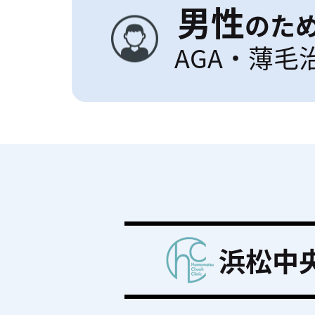
男性
のた
AGA・薄毛
浜松中