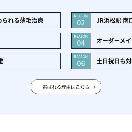
REASON
められる薄毛治療
JR浜松駅 南
02
REASON
オーダーメイ
04
REASON
慮
土日祝日も対
06
選ばれる理由はこちら