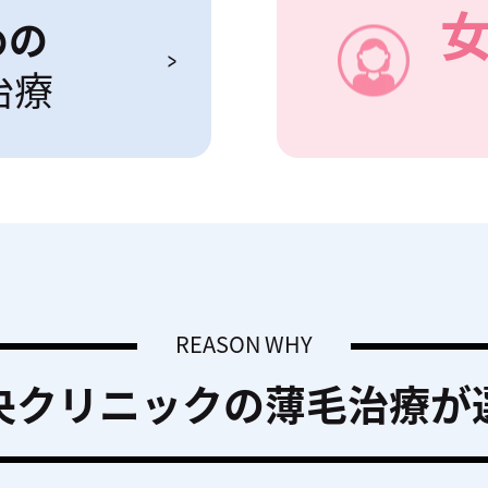
めの
治療
REASON WHY
央クリニックの
薄毛治療が