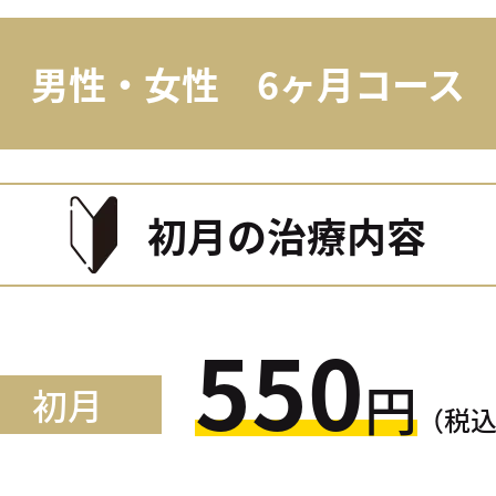
男性・女性 6ヶ月コース
初月の治療内容
550
円
初月
（税